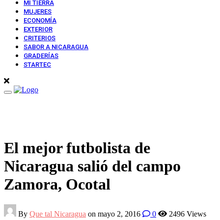
MI TIERRA
MUJERES
ECONOMÍA
EXTERIOR
CRITERIOS
SABOR A NICARAGUA
GRADERÍAS
STARTEC
Toggle
navigation
El mejor futbolista de
Nicaragua salió del campo
Zamora, Ocotal
By
Que tal Nicaragua
on mayo 2, 2016
0
2496 Views