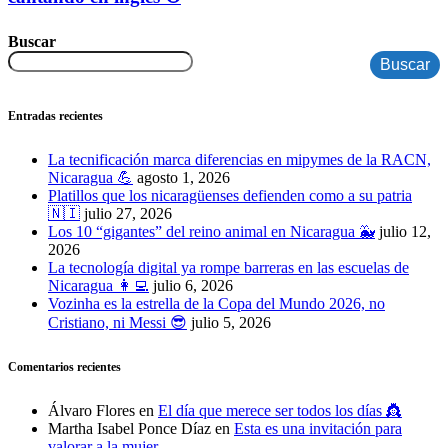
Buscar
Buscar
Entradas recientes
La tecnificación marca diferencias en mipymes de la RACN,
Nicaragua 💪
agosto 1, 2026
Platillos que los nicaragüenses defienden como a su patria
🇳🇮
julio 27, 2026
Los 10 “gigantes” del reino animal en Nicaragua 🐳
julio 12,
2026
La tecnología digital ya rompe barreras en las escuelas de
Nicaragua 👩‍💻
julio 6, 2026
Vozinha es la estrella de la Copa del Mundo 2026, no
Cristiano, ni Messi 😎
julio 5, 2026
Comentarios recientes
Álvaro Flores
en
El día que merece ser todos los días 👸
Martha Isabel Ponce Díaz
en
Esta es una invitación para
valorar a la mujer