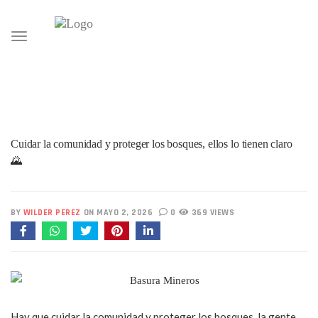
Toggle
navigation
Cuidar la comunidad y proteger los bosques, ellos lo tienen claro
🌄
BY
WILDER PEREZ
ON MAYO 2, 2026
0
369 VIEWS
Hay que cuidar la comunidad y proteger los bosques, la gente