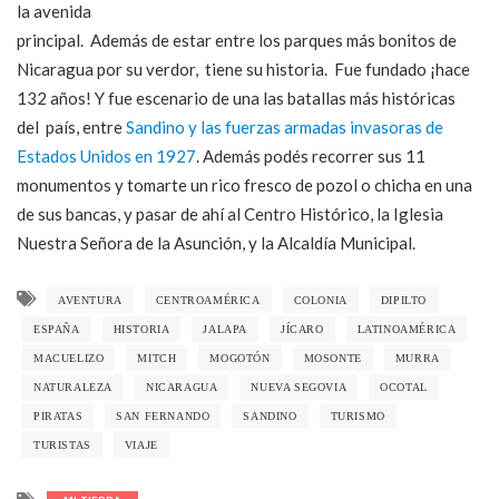
la avenida
principal. Además de estar entre los parques más bonitos de
Nicaragua por su verdor, tiene su historia. Fue fundado ¡hace
132 años! Y fue escenario de una las batallas más históricas
del país, entre
Sandino y las fuerzas armadas invasoras de
Estados Unidos en 1927
. Además podés recorrer sus 11
monumentos y tomarte un rico fresco de pozol o chicha en una
de sus bancas, y pasar de ahí al Centro Histórico, la Iglesia
Nuestra Señora de la Asunción, y la Alcaldía Municipal.
AVENTURA
CENTROAMÉRICA
COLONIA
DIPILTO
ESPAÑA
HISTORIA
JALAPA
JÍCARO
LATINOAMÉRICA
MACUELIZO
MITCH
MOGOTÓN
MOSONTE
MURRA
NATURALEZA
NICARAGUA
NUEVA SEGOVIA
OCOTAL
PIRATAS
SAN FERNANDO
SANDINO
TURISMO
TURISTAS
VIAJE