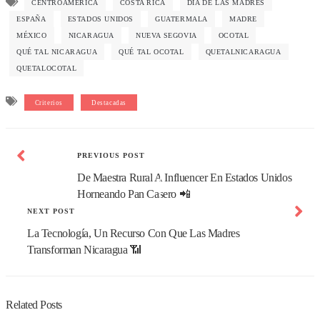
CENTROAMÉRICA
COSTA RICA
DÍA DE LAS MADRES
ESPAÑA
ESTADOS UNIDOS
GUATERMALA
MADRE
MÉXICO
NICARAGUA
NUEVA SEGOVIA
OCOTAL
QUÉ TAL NICARAGUA
QUÉ TAL OCOTAL
QUETALNICARAGUA
QUETALOCOTAL
Criterios
Destacadas
PREVIOUS POST
De Maestra Rural A Influencer En Estados Unidos
Horneando Pan Casero 📲
NEXT POST
La Tecnología, Un Recurso Con Que Las Madres
Transforman Nicaragua 📶
Related Posts