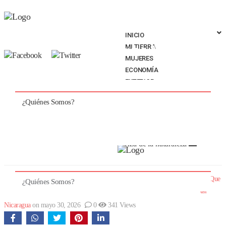
INICIO
MI TIERRA
Browse All Sections
MUJERES
ECONOMÍA
EXTERIOR
INICIO
MI TIERRA
MUJERES
ECONOMÍA
CRITERIOS
¿Quiénes Somos?
SABOR A NICARAGUA
GRADERÍAS
EXTERIOR
CRITERIOS
SABOR A NICARAGUA
STARTEC
Las madres de Nicaragua, una
GRADERÍAS
STARTEC
fuerza de la naturaleza 🌋
By
Que
¿Quiénes Somos?
tal
Nicaragua
on mayo 30, 2026
0
341 Views