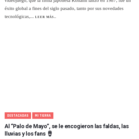
videojuego, que la firma japonesa Konami lanzó en 1987, fue un
éxito global a fines del siglo pasado, tanto por sus novedades
tecnológicas,...
LEER MÁS..
DESTACADAS
MI TIERRA
Al “Palo de Mayo”, se le encogieron las faldas, las
lluvias y los fans 🪘