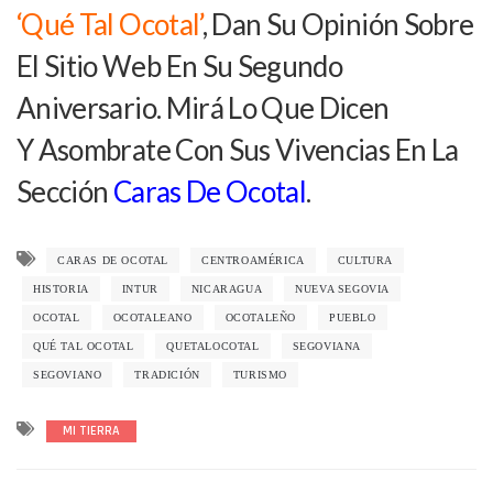
‘Qué Tal Ocotal’
, Dan Su Opinión Sobre
El Sitio Web En Su Segundo
Aniversario. Mirá Lo Que Dicen
Y Asombrate Con Sus Vivencias En La
Sección
Caras De Ocotal
.
CARAS DE OCOTAL
CENTROAMÉRICA
CULTURA
HISTORIA
INTUR
NICARAGUA
NUEVA SEGOVIA
OCOTAL
OCOTALEANO
OCOTALEÑO
PUEBLO
QUÉ TAL OCOTAL
QUETALOCOTAL
SEGOVIANA
SEGOVIANO
TRADICIÓN
TURISMO
MI TIERRA