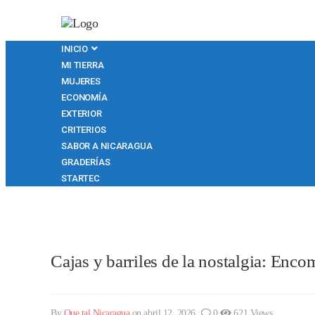
INICIO
MI TIERRA
MUJERES
ECONOMÍA
EXTERIOR
CRITERIOS
SABOR A NICARAGUA
GRADERÍAS
STARTEC
Cajas y barriles de la nostalgia: Enc
By
Que tal Nicaragua
on abril 12, 2026
0
621 Views