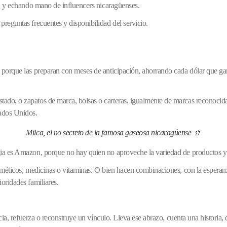
es, y echando mano de influencers nicaragüenses.
preguntas frecuentes y disponibilidad del servicio.
s, porque las preparan con meses de anticipación, ahorrando cada dólar que g
tado, o zapatos de marca, bolsas o carteras, igualmente de marcas reconocida
ados Unidos.
Milca, el no secreto de la famosa gaseosa nicaragüense 🥤
gia es Amazon, porque no hay quien no aproveche la variedad de productos y o
osméticos, medicinas o vitaminas. O bien hacen combinaciones, con la esperanz
ioridades familiares.
ancia, refuerza o reconstruye un vínculo. Lleva ese abrazo, cuenta una historia