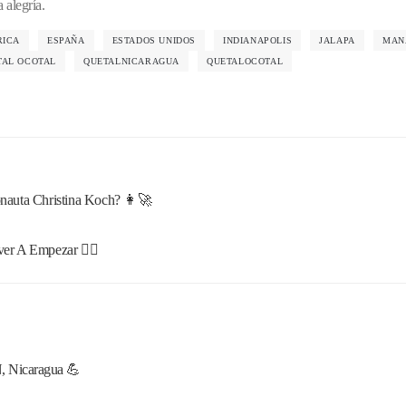
 alegría.
RICA
ESPAÑA
ESTADOS UNIDOS
INDIANAPOLIS
JALAPA
MAN
TAL OCOTAL
QUETALNICARAGUA
QUETALOCOTAL
nauta Christina Koch? 👩‍🚀
er A Empezar 🐦‍🔥
, Nicaragua 💪